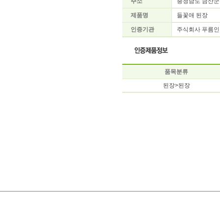
주소
충청남도 금산군 
제품명
들꽃애 된장
인증기관
주식회사 푸름인증원
품목분류
된장>된장