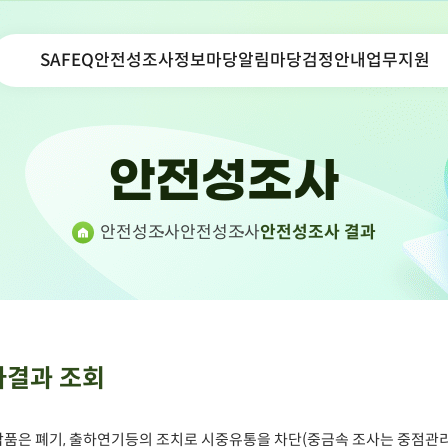
SAFEQ
안전성조사
정보마당
알림마당
검정안내
업무지원
안전성조사
안전성조사
안전성조사
안전성조사 결과
사결과 조회
품은 폐기, 출하연기등의 조치로 시중유통을 차단(중금속 조사는 중점관리